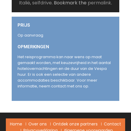
Italië
,
selfdrive
. Bookmark the
permalink
.
PRIJS
Op aanvraag
OPMERKINGEN
Het reisprogramma kan naar wens op maat
gemaakt worden, met keuzevrijheid in het aantal
hotelovernachtingen en de duur van de Vespa
huur. Er is ook een selectie van andere
accommodaties beschikbaar. Voor meer
informatie, neem contact met ons op.
Home
Over ons
Ontdek onze partners
Contact
Privacyverklaring
Algemene voorwaarden