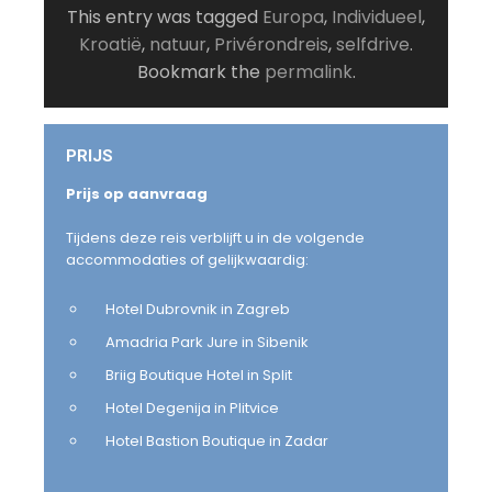
This entry was tagged
Europa
,
Individueel
,
Kroatië
,
natuur
,
Privérondreis
,
selfdrive
.
Bookmark the
permalink
.
PRIJS
Prijs op aanvraag
Tijdens deze reis verblijft u in de volgende
accommodaties of gelijkwaardig:
Hotel Dubrovnik in Zagreb
Amadria Park Jure in Sibenik
Briig Boutique Hotel in Split
Hotel Degenija in Plitvice
Hotel Bastion Boutique in Zadar