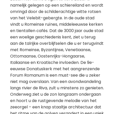
namelijk gelegen op een schiereiland en wordt
omringd door de schilderachtige witte rotsen
van het Velebit-gebergte. In de oude stad
vindt u Romeinse ruïnes, middeleeuwse kerken
en tientallen cafés. Dat de 3000 jaar oude stad
een woelige geschiedenis kent, ziet u terug
aan de talrijke overblijfselen die u er terugvindt
met Romeinse, Byzantijnse, Venetiaanse,
Ottomaanse, Oostenrijks-Hongaarse,
Italiaanse en Kroatische invloeden. De 9e-
eeuwse Donatuskerk met het aangrenzende
Forum Romanum is een must-see die u zeker
niet mag overslaan. Van een avondwandeling
langs rivier de Riva, zult u minstens zo genieten.
Onderweg ziet u de zon langzaam ondergaan
en hoort u de rustgevende melodie van het
zeeorgel – een knap staaltje architectuur dat
het ritme van de golven verandert in een uniek