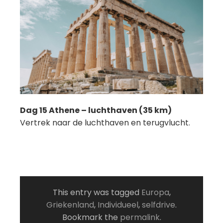
Dag 15 Athene – luchthaven (35 km)
Vertrek naar de luchthaven en terugvlucht.
This entry was tagged
Europa
,
Griekenland
,
Individueel
,
selfdrive
.
Bookmark the
permalink
.