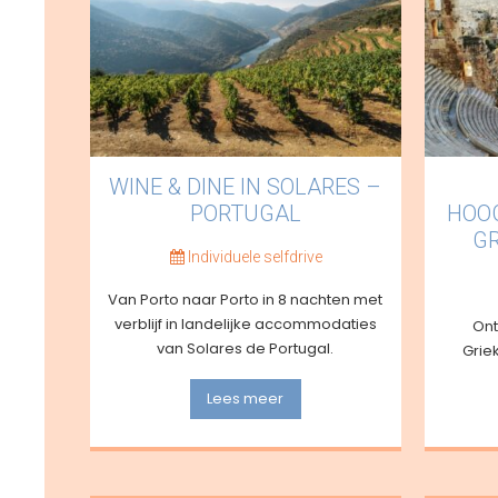
WINE & DINE IN SOLARES –
PORTUGAL
HOO
GR
Individuele selfdrive
Van Porto naar Porto in 8 nachten met
verblijf in landelijke accommodaties
Ont
van Solares de Portugal.
Grie
Lees meer