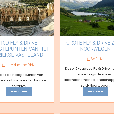
15D FLY & DRIVE
GROTE FLY & DRIVE 
GTEPUNTEN VAN HET
NOORWEGEN
IEKSE VASTELAND
Selfdrive
Individuele selfdrive
Deze 15-daagse Fly & Drive n
mee langs de meest
dek de hoogtepunten van
adembenemende landschap
kenland met een 15-daagse
Zuid-Noorwegen.
selfdrive
Lees meer
Lees meer