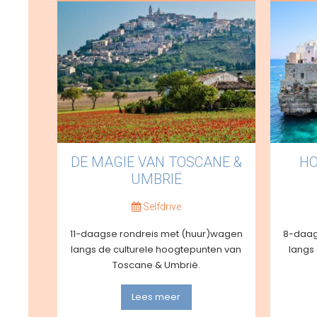
DE MAGIE VAN TOSCANE &
HO
UMBRIË
Selfdrive
11-daagse rondreis met (huur)wagen
8-daag
langs de culturele hoogtepunten van
langs
Toscane & Umbrië.
Lees meer