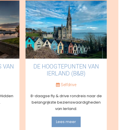
S VAN
DE HOOGTEPUNTEN VAN
IERLAND (B&B)
Selfdrive
 Hidden
8-daagse fly & drive rondreis naar de
.
belangrijkste bezienswaardigheden
van Ierland.
Lees meer