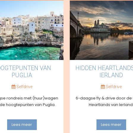
OGTEPUNTEN VAN
HIDDEN HEARTLAND
PUGLIA
IERLAND
Selfdrive
Selfdrive
se rondreis met (huur)wagen
6-daagse fly & drive door de
 de hoogtepunten van Puglia.
Heartlands van Ierland
Lees meer
Lees meer