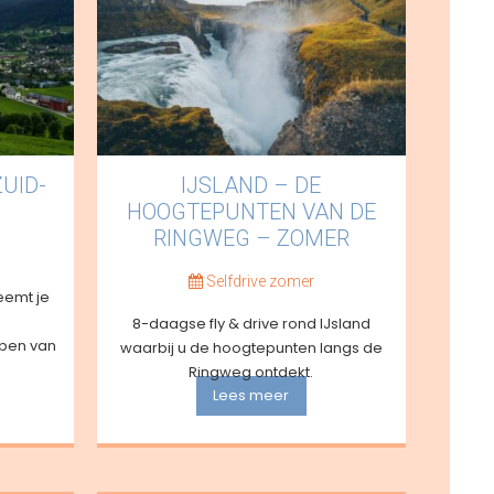
ZUID-
IJSLAND – DE
HOOGTEPUNTEN VAN DE
RINGWEG – ZOMER
Selfdrive zomer
eemt je
8-daagse fly & drive rond IJsland
pen van
waarbij u de hoogtepunten langs de
Ringweg ontdekt.
Lees meer