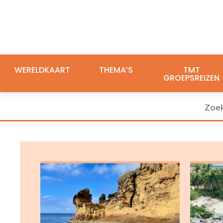
WERELDKAART
THEMA’S
TMT
GROEPSREIZEN