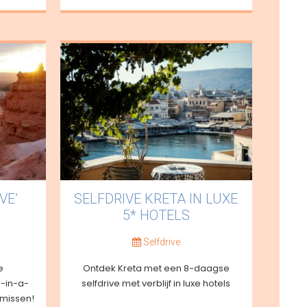
VE’
SELFDRIVE KRETA IN LUXE
5* HOTELS
Selfdrive
e
Ontdek Kreta met een 8-daagse
-in-a-
selfdrive met verblijf in luxe hotels
l missen!