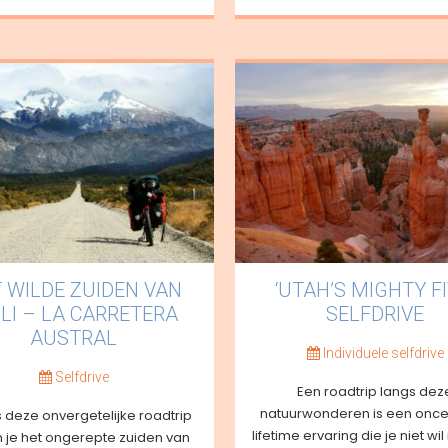
 WILDE ZUIDEN VAN
‘UTAH’S MIGHTY FI
ILI – LA CARRETERA
SELFDRIVE
AUSTRAL
Individuele selfdrive
Selfdrive
Een roadtrip langs dez
natuurwonderen is een once
s deze onvergetelijke roadtrip
lifetime ervaring die je niet wi
 je het ongerepte zuiden van