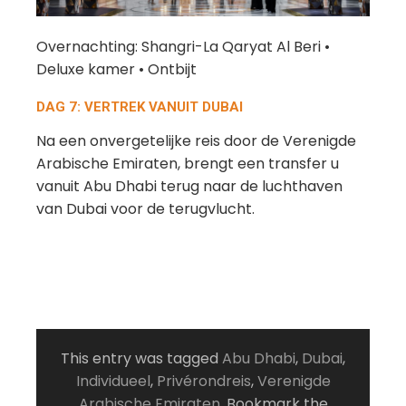
Overnachting: Shangri-La Qaryat Al Beri •
Deluxe kamer • Ontbijt
DAG 7: VERTREK VANUIT DUBAI
Na een onvergetelijke reis door de Verenigde
Arabische Emiraten, brengt een transfer u
vanuit Abu Dhabi terug naar de luchthaven
van Dubai voor de terugvlucht.
This entry was tagged
Abu Dhabi
,
Dubai
,
Individueel
,
Privérondreis
,
Verenigde
Arabische Emiraten
. Bookmark the