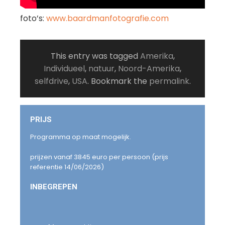
foto’s:
www.baardmanfotografie.com
This entry was tagged
Amerika
,
Individueel
,
natuur
,
Noord-Amerika
,
selfdrive
,
USA
. Bookmark the
permalink
.
PRIJS
Programma op maat mogelijk.
prijzen vanaf 3845 euro per persoon (prijs
referentie 14/06/2026)
INBEGREPEN